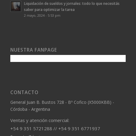
Liquidación de sueldos y jornales: todo lo que necesitás
saber para optimizar la tarea
2 mayo, 2024 - 5:53 pm
NUESTRA FANPAGE
CONTACTO
General Juan B. Bustos 728 - Bº Cofico (X5000KBB) -
Córdoba - Argentina
Ventas y atención comercial:
+54 9 351 5721288 // +54 9 351 6771937