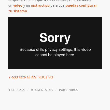
un
video
y un
instructivo
para que
puedas configurar
tu sistema.
Y aquí está el INSTRUCTIVO
/
/
4 JULIO, 2022
0 COMENTARIOS
POR
C1481095