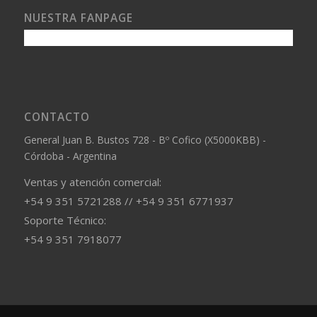
NUESTRA FANPAGE
CONTACTO
General Juan B. Bustos 728 - Bº Cofico (X5000KBB) -
Córdoba - Argentina
Ventas y atención comercial:
+54 9 351 5721288 // +54 9 351 6771937
Soporte Técnico:
+54 9 351 7918077