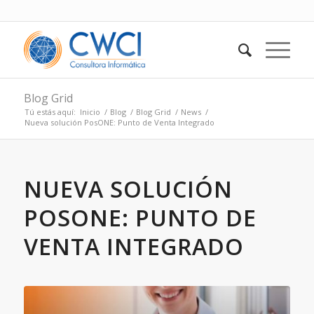
Blog Grid
Tú estás aquí:
Inicio
/
Blog
/
Blog Grid
/
News
/
Nueva solución PosONE: Punto de Venta Integrado
NUEVA SOLUCIÓN
POSONE: PUNTO DE
VENTA INTEGRADO