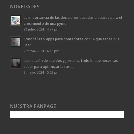
NOVEDADES
La importancia de las decisiones basadas en datos para el
crecimiento de una pyme
29 julio, 2024 - 4:27 pm
Conocé las 5 apps para contadores con IA que tenés que
usar
7 mayo, 2024 - 6:46 pm
Liquidación de sueldos y jornales: todo lo que necesitás
saber para optimizar la tarea
2 mayo, 2024 - 5:53 pm
NUESTRA FANPAGE