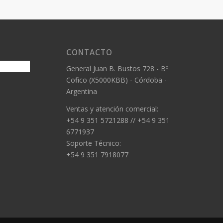
CONTACTO
General Juan B. Bustos 728 - Bº
Cofico (X5000KBB) - Córdoba -
Argentina
Ventas y atención comercial:
+54 9 351 5721288 // +54 9 351
6771937
Soporte Técnico:
+54 9 351 7918077