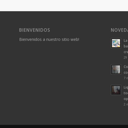
BIENVENIDOS
NOVED
Bienvenidos a nuestro sitio web!
La
ba
cr
29 
Co
co
7 
Li
to
op
2 